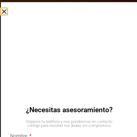
F18 - Notificar
Traducción
ID
¿Necesitas asesoramiento?
Déjanos tu teléfono y nos pondremos en contacto
contigo para resolver tus dudas sin compromiso.
Nombre
Nombre