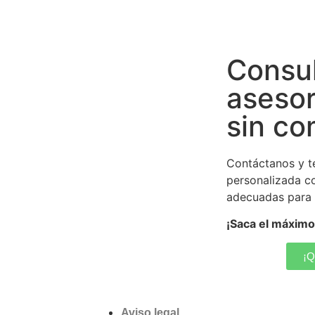
Consul
aseso
sin c
Contáctanos y t
personalizada co
adecuadas para 
¡Saca el máximo 
¡Q
Aviso legal