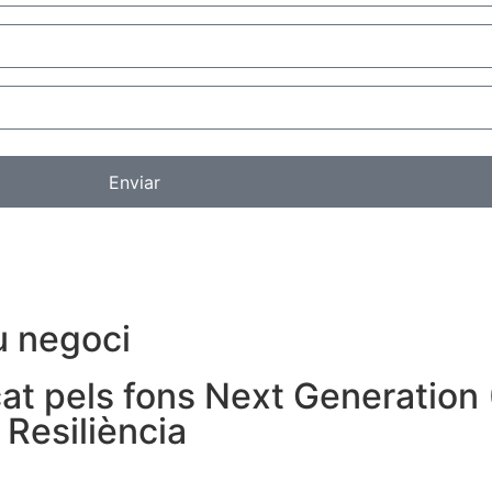
Enviar
u negoci
çat pels fons Next Generation 
Resiliència